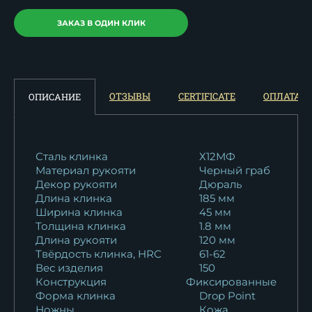
ЗАКАЗ В ОДИН КЛИК
ОТЗЫВЫ
CERTIFICATE
ОПЛАТА
ОПИСАНИЕ
Сталь клинка
Х12МФ
Материал рукояти
Черный граб
Декор рукояти
Дюраль
Длина клинка
185 мм
Ширина клинка
45 мм
Толщина клинка
1.8 мм
Длина рукояти
120 мм
Твёрдость клинка, HRC
61-62
Вес изделия
150
Конструкция
Фиксированные
Форма клинка
Drop Point
Ножны
Кожа