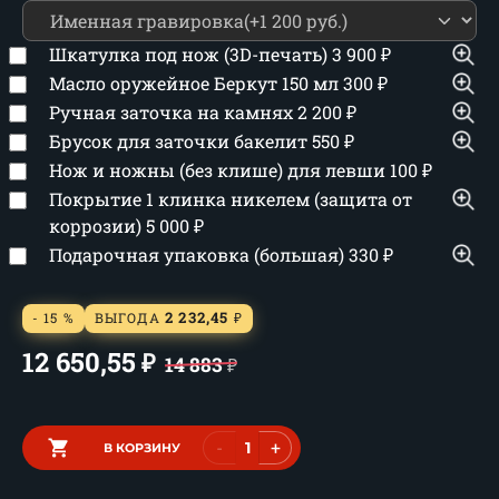
Шкатулка под нож (3D-печать)
3 900
₽
Масло оружейное Беркут 150 мл
300
₽
Ручная заточка на камнях
2 200
₽
Брусок для заточки бакелит
550
₽
Нож и ножны (без клише) для левши
100
₽
Покрытие 1 клинка никелем (защита от
коррозии)
5 000
₽
Подарочная упаковка (большая)
330
₽
2 232,45
- 15 %
ВЫГОДА
₽
12 650,55
₽
14 883
₽
-
+
В КОРЗИНУ