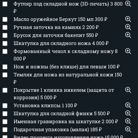
Футляр под складной нож (3D-печать)
3 800
₽
Масло оружейное Беркут 150 мл
300
₽
Ручная заточка на камнях
2 200
₽
Брусок для заточки бакелит
550
₽
Шкатулка для складного ножа
4 000
₽
Формованный чехол к складному ножу
8
000
₽
Нож и ножны (без клише) для левши
100
₽
Темляк для ножа из натуральной кожи
150
₽
Покрытие 1 клинка никелем (защита от
коррозии)
5 000
₽
Установка клипсы
1 100
₽
Шкатулка для складной финки
5 500
₽
Именная гравировка на шкатулке
2 000
₽
Подарочная упаковка (малая)
185
₽
Видео процесса изготовления ножа
15 000
₽