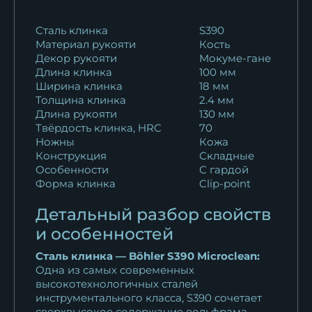
Сталь клинка
S390
Материал рукояти
Кость
Декор рукояти
Мокуме-гане
Длина клинка
100 мм
Ширина клинка
18 мм
Толщина клинка
2.4 мм
Длина рукояти
130 мм
Твёрдость клинка, HRC
70
Ножны
Кожа
Конструкция
Складные
Особенности
С гардой
Форма клинка
Clip-point
Детальный разбор свойств
и особенностей
Сталь клинка — Böhler S390 Microclean:
Одна из самых современных
высокотехнологичных сталей
инструментального класса, S390 сочетает
сверхвысокое содержание вольфрама,