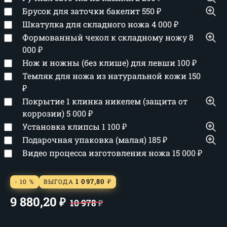
Брусок для заточки бакелит
550
₽
Шкатулка для складного ножа
4 000
₽
Формованный чехол к складному ножу
8
000
₽
Нож и ножны (без клише) для левши
100
₽
Темляк для ножа из натуральной кожи
150
₽
Покрытие 1 клинка никелем (защита от
коррозии)
5 000
₽
Установка клипсы
1 100
₽
Подарочная упаковка (малая)
185
₽
Видео процесса изготовления ножа
15 000
₽
1 097,80
- 10 %
ВЫГОДА
₽
9 880,20
₽
10 978
₽