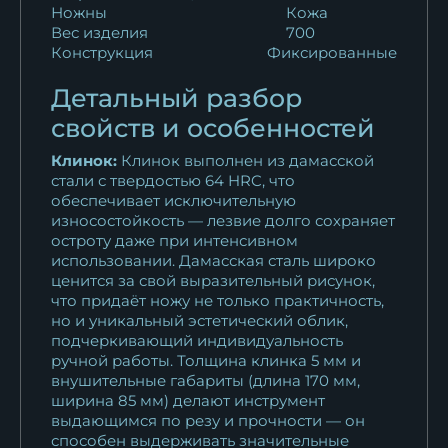
12 650
₽
Ножны
Кожа
Вес изделия
700
Конструкция
Фиксированные
Тяпка Малая
цельнометаллическая У8А...
Детальный разбор
16 863
₽
свойств и особенностей
Тяпка Малая дамаск
Клинок:
Клинок выполнен из дамасской
мельхиор береста
стали с твердостью 64 HRC, что
19 533
₽
обеспечивает исключительную
износостойкость — лезвие долго сохраняет
остроту даже при интенсивном
Тяпка Малая дамаск
использовании. Дамасская сталь широко
мельхиор наборная...
ценится за свой выразительный рисунок,
16 198
₽
что придаёт ножу не только практичность,
но и уникальный эстетический облик,
Тяпка Малая
подчеркивающий индивидуальность
ручной работы. Толщина клинка 5 мм и
цельнометаллическая...
внушительные габариты (длина 170 мм,
21 522
₽
ширина 85 мм) делают инструмент
выдающимся по резу и прочности — он
способен выдерживать значительные