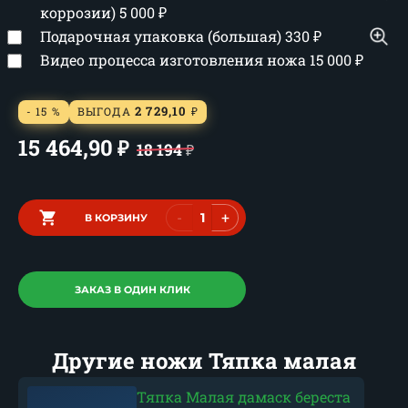
коррозии)
5 000
₽
Подарочная упаковка (большая)
330
₽
Видео процесса изготовления ножа
15 000
₽
2 729,10
- 15 %
ВЫГОДА
₽
15 464,90
₽
18 194
₽
-
+
В КОРЗИНУ
ЗАКАЗ В ОДИН КЛИК
Другие ножи Тяпка малая
Тяпка Малая дамаск береста