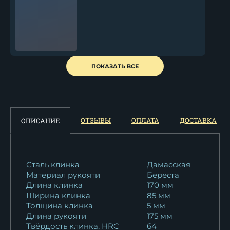
Тяпка малая сталь дамаск с
ПОКАЗАТЬ ВСЕ
никелем...
21 698
₽
Тяпка Малая Elmax рукоять
ОТЗЫВЫ
ОПЛАТА
ДОСТАВКА
ОПИСАНИЕ
рог лося...
36 744
₽
Тяпка Малая
Сталь клинка
Дамасская
Материал рукояти
Береста
цельнометаллическая
Длина клинка
170 мм
95Х18...
Ширина клинка
85 мм
18 458
₽
Толщина клинка
5 мм
Длина рукояти
175 мм
Тяпка Малая 95Х18 береста
Твёрдость клинка, HRC
64