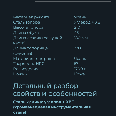
Материал рукояти
Ясень
Сталь топора
Углерод + ХВГ
Высота топора
210
Длина обуха
45
Длина лезвия (режущей
180 мм
части)
Длина топорища
330
(рукояти)
Материал топорища
Ясень
Твердость, HRC
57
Вес изделия
1700 г
Ножны
Кожа
Детальный разбор
свойств и особенностей
Сталь клинка: углерод + ХВГ
(хромванадиевая инструментальная
сталь)