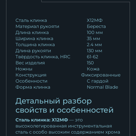
Нож Ежик 2 дамаск рукоять
падук...
Сталь клинка
Х12МФ
Материал рукояти
Береста
11 625
₽
Длина клинка
100 мм
Ширина клинка
35 мм
Нож Ежик 2 сталь 95х18
Толщина клинка
2.4 мм
рукоять акрил...
Длина рукояти
130 мм
10 016
₽
Твёрдость клинка, HRC
61-62
Вес изделия
150
Ножны
Кожа
Нож Ежик 2 сталь N690
Конструкция
Фиксированные
рукоять акрил...
Особенности
С гардой
15 950
₽
Форма клинка
Normal Blade
Детальный разбор
свойств и особенностей
Сталь клинка: Х12МФ
— это
высоколегированная инструментальная
сталь с особо высоким содержанием хрома