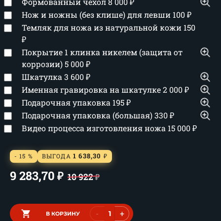
Формованный чехол
8 000
₽
Нож и ножны (без клише) для левши
100
₽
Темляк для ножа из натуральной кожи
150
₽
Покрытие 1 клинка никелем (защита от
коррозии)
5 000
₽
Шкатулка
3 600
₽
Именная гравировка на шкатулке
2 000
₽
Подарочная упаковка
195
₽
Подарочная упаковка (большая)
330
₽
Видео процесса изготовления ножа
15 000
₽
1 638,30
- 15 %
ВЫГОДА
₽
9 283,70
₽
10 922
₽
-
+
В КОРЗИНУ