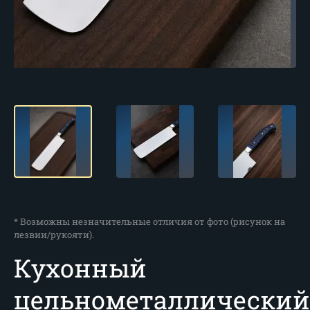
* Возможны незначительные отличия от фото (рисунок на
лезвии/рукояти).
Кухонный
цельнометаллический