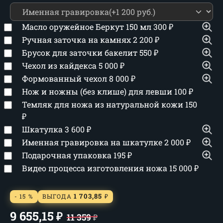
Масло оружейное Беркут 150 мл
300
₽
Ручная заточка на камнях
2 200
₽
Брусок для заточки бакелит
550
₽
Чехол из кайдекса
5 000
₽
Формованный чехол
8 000
₽
Нож и ножны (без клише) для левши
100
₽
Темляк для ножа из натуральной кожи
150
₽
Шкатулка
3 600
₽
Именная гравировка на шкатулке
2 000
₽
Подарочная упаковка
195
₽
Видео процесса изготовления ножа
15 000
₽
1 703,85
- 15 %
ВЫГОДА
₽
9 655,15
₽
11 359
₽