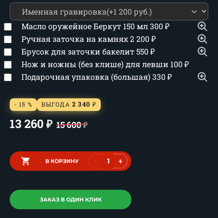
Масло оружейное Беркут 150 мл
300
₽
Ручная заточка на камнях
2 200
₽
Брусок для заточки бакелит
550
₽
Нож и ножны (без клише) для левши
100
₽
Подарочная упаковка (большая)
330
₽
2 340
- 15 %
ВЫГОДА
₽
13 260
₽
15 600
₽
-
+
В КОРЗИНУ
ЗАКАЗ В ОДИН КЛИК