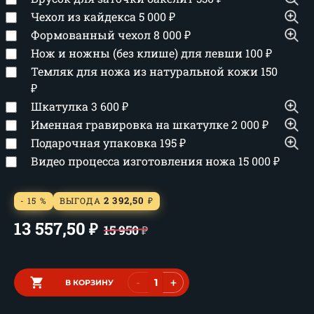
Чехол из кайдекса
5 000
₽
Формованный чехол
8 000
₽
Нож и ножны (без клише) для левши
100
₽
Темляк для ножа из натуральной кожи
150
₽
Шкатулка
3 600
₽
Именная гравировка на шкатулке
2 000
₽
Подарочная упаковка
195
₽
Видео процесса изготовления ножа
15 000
₽
2 392,50
- 15 %
ВЫГОДА
₽
13 557,50
₽
15 950
₽
-
+
В КОРЗИНУ