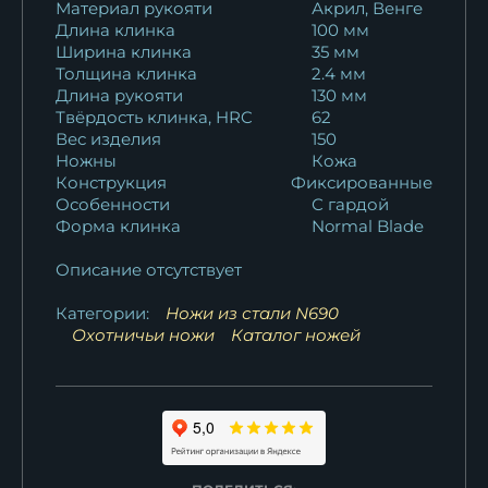
Материал рукояти
Акрил, Венге
Длина клинка
100 мм
Нож Ежик 2 дамаск рукоять
Ширина клинка
35 мм
падук...
Толщина клинка
2.4 мм
11 625
₽
Длина рукояти
130 мм
Твёрдость клинка, HRC
62
Нож Ежик 2 сталь 95х18
Вес изделия
150
Ножны
Кожа
рукоять акрил...
Конструкция
Фиксированные
10 016
₽
Особенности
С гардой
Форма клинка
Normal Blade
Описание отсутствует
Категории:
Ножи из стали N690
Охотничьи ножи
Каталог ножей