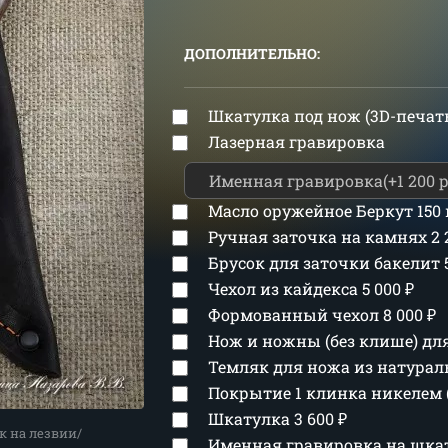
ДОПОЛНИТЕЛЬНО:
Шкатулка под нож (3D-печат
Лазерная гравировка
Масло оружейное Беркут 150
Ручная заточка на камнях
2
Брусок для заточки бакелит
Чехол из кайдекса
5 000
₽
Формованный чехол
8 000
₽
Нож и ножны (без клише) д
Темляк для ножа из натура
Покрытие 1 клинка никелем 
Шкатулка
3 600
₽
к на лезвии/
Именная гравировка на шка