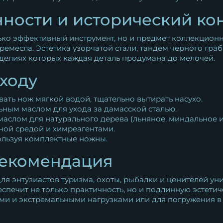
ности и исторический кон
ько эффективный инструмент, но и предмет коллекцион
емесла. Эстетика узорчатой стали, тандем черного гра
зделиях которых каждая деталь продумана до мелочей.
ходу
ать нож мягкой водой, тщательно вытирать насухо.
ьным маслом для ухода за дамасской сталью.
маслом для натурального дерева (льняное, миндальное 
жной средой и химреагентами.
ользуя комплектные ножны.
рекомендация
я энтузиастов туризма, охоты, рыбалки и ценителей ун
спечит не только практичность, но и подлинную эстетич
ми и экстремальными нагрузками или для погружения в 