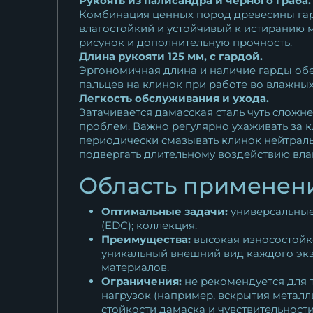
Рукоять из палисандра и черного граба.
Комбинация ценных пород древесины гара
влагостойкий и устойчивый к истиранию 
рисунок и дополнительную прочность.
Длина рукояти 125 мм, с гардой.
Эргономичная длина и наличие гарды обе
пальцев на клинок при работе во влажных
Легкость обслуживания и ухода.
Затачивается дамасская сталь чуть сложн
проблем. Важно регулярно ухаживать за к
периодически смазывать клинок нейтраль
подвергать длительному воздействию вла
Область применени
Оптимальные задачи:
универсальные 
(EDC); коллекция.
Преимущества:
высокая износостойко
уникальный внешний вид каждого экзе
материалов.
Ограничения:
не рекомендуется для т
нагрузок (например, вскрытия металл
стойкости дамаска и чувствительности