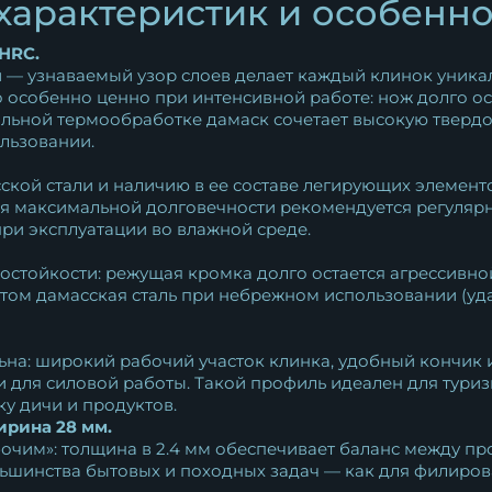
характеристик и особенн
 HRC.
й — узнаваемый узор слоев делает каждый клинок уника
 особенно ценно при интенсивной работе: нож долго о
льной термообработке дамаск сочетает высокую твердос
льзовании.
ской стали и наличию в ее составе легирующих элемент
ля максимальной долговечности рекомендуется регулярн
ри эксплуатации во влажной среде.
остойкости: режущая кромка долго остается агрессивно
 этом дамасская сталь при небрежном использовании (у
ьна: широкий рабочий участок клинка, удобный кончик 
 для силовой работы. Такой профиль идеален для туриз
ку дичи и продуктов.
ирина 28 мм.
очим»: толщина в 2.4 мм обеспечивает баланс между 
ьшинства бытовых и походных задач — как для филирован