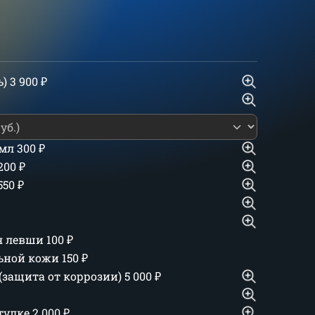
ь)
3 900
₽
 мл
300
₽
 200
₽
550
₽
ля левши
100
₽
льной кожи
150
₽
(защита от коррозии)
5 000
₽
тулке
2 000
₽