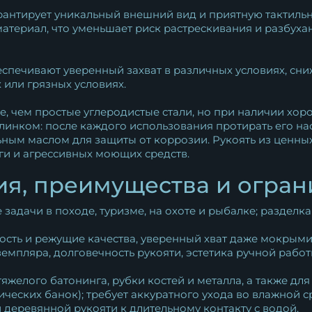
нтирует уникальный внешний вид и приятную тактильн
материал, что уменьшает риск растрескивания и разбух
спечивают уверенный захват в различных условиях, сн
 или грязных условиях.
ее, чем простые углеродистые стали, но при наличии хо
линком: после каждого использования протирать его насу
ным маслом для защиты от коррозии. Рукоять из ценны
ги и агрессивных моющих средств.
я, преимущества и огра
задачи в походе, туризме, на охоте и рыбалке; разделк
сть и режущие качества, уверенный хват даже мокрыми
мпляра, долговечность рукояти, эстетика ручной работ
яжелого батонинга, рубки костей и металла, а также дл
ических банок); требует аккуратного ухода во влажной
 деревянной рукояти к длительному контакту с водой.