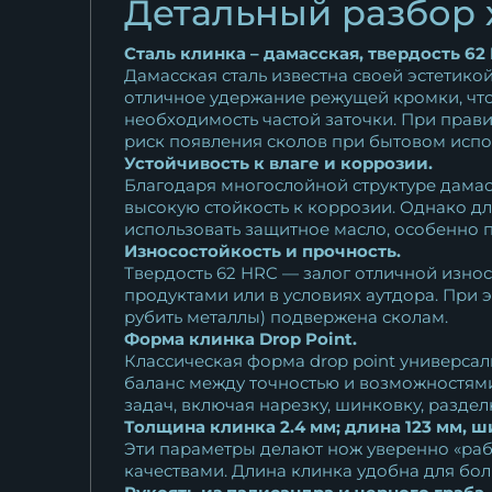
Детальный разбор 
Сталь клинка – дамасская, твердость 62
Дамасская сталь известна своей эстетико
отличное удержание режущей кромки, что
необходимость частой заточки. При прави
риск появления сколов при бытовом испо
Устойчивость к влаге и коррозии.
Благодаря многослойной структуре дамас
высокую стойкость к коррозии. Однако д
использовать защитное масло, особенно п
Износостойкость и прочность.
Твердость 62 HRC — залог отличной износ
продуктами или в условиях аутдора. При
рубить металлы) подвержена сколам.
Форма клинка Drop Point.
Классическая форма drop point универсал
баланс между точностью и возможностями
задач, включая нарезку, шинковку, раздел
Толщина клинка 2.4 мм; длина 123 мм, ш
Эти параметры делают нож уверенно «раб
качествами. Длина клинка удобна для бол