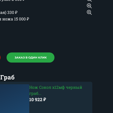
шая)
330
₽
ия ножа
15 000
₽
ЗАКАЗ В ОДИН КЛИК
 Граб
Нож Сокол х12мф черный
граб...
10 922
₽