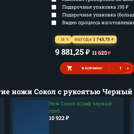
Подарочная упаковка
195
₽
Подарочная упаковка (боль
Видео процесса изготовлен
1 743,75
- 15 %
ВЫГОДА
₽
9 881,25
₽
11 625
₽
-
+
В КОРЗИНУ
ие ножи Сокол с рукоятью Черный
Нож Сокол х12мф черный
граб...
10 922
₽