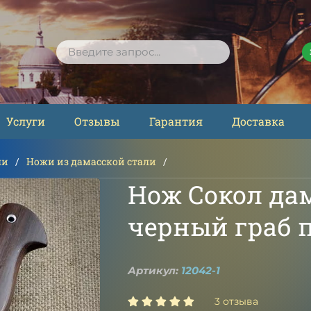
ПОИСК
Услуги
Отзывы
Гарантия
Доставка
ли
Ножи из дамасской стали
Нож Сокол да
черный граб 
Артикул:
12042-1
3 отзыва