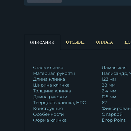
Нож Сокол х12мф черный
граб...
10 922
₽
Нож Сокол Elmax черный
ОТЗЫВЫ
ОПЛАТА
ДО
ОПИСАНИЕ
граб
20 796
₽
Сталь клинка
Дамасская
Материал рукояти
Палисандр, 
Длина клинка
123 мм
Ширина клинка
28 мм
Толщина клинка
2.4 мм
Длина рукояти
125 мм
Твёрдость клинка, HRC
62
Конструкция
Фиксирован
Особенности
С гардой
Форма клинка
Drop Point