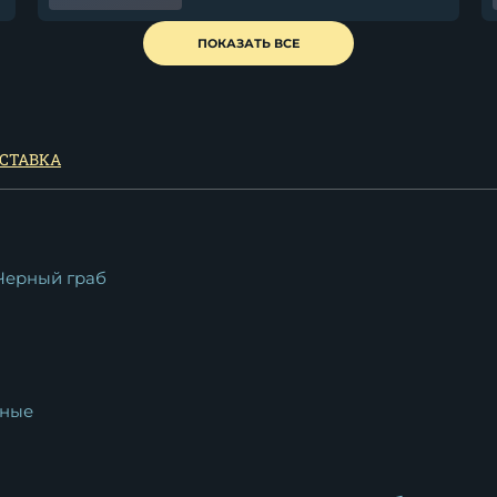
Нож Сокол дамаск черный
ПОКАЗАТЬ ВСЕ
граб венге
11 625
₽
СТАВКА
Черный граб
ные