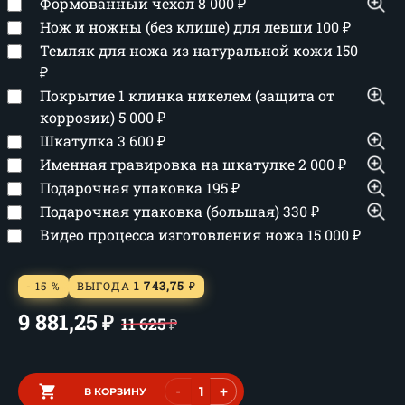
Формованный чехол
8 000
₽
Нож и ножны (без клише) для левши
100
₽
Темляк для ножа из натуральной кожи
150
₽
Покрытие 1 клинка никелем (защита от
коррозии)
5 000
₽
Шкатулка
3 600
₽
Именная гравировка на шкатулке
2 000
₽
Подарочная упаковка
195
₽
Подарочная упаковка (большая)
330
₽
Видео процесса изготовления ножа
15 000
₽
1 743,75
- 15 %
ВЫГОДА
₽
9 881,25
₽
11 625
₽
-
+
В КОРЗИНУ