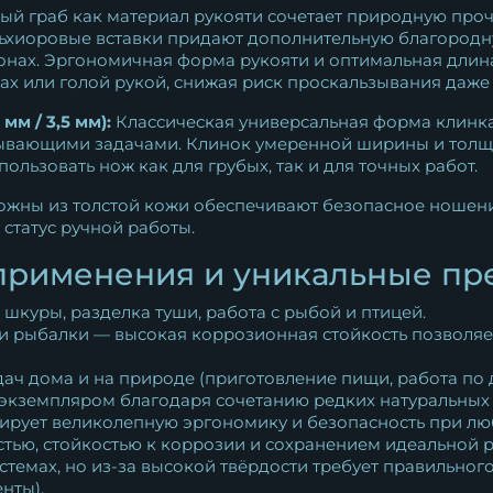
й граб как материал рукояти сочетает природную прочн
льхиоровые вставки придают дополнительную благородн
нах. Эргономичная форма рукояти и оптимальная длина
ках или голой рукой, снижая риск проскальзывания даж
мм / 3,5 мм):
Классическая универсальная форма клинка
ывающими задачами. Клинок умеренной ширины и толщин
пользовать нож как для грубых, так и для точных работ.
жны из толстой кожи обеспечивают безопасное ношение
 статус ручной работы.
применения и уникальные пр
 шкуры, разделка туши, работа с рыбой и птицей.
и рыбалки — высокая коррозионная стойкость позволяет
ач дома и на природе (приготовление пищи, работа по д
кземпляром благодаря сочетанию редких натуральных 
тирует великолепную эргономику и безопасность при лю
стью, стойкостью к коррозии и сохранением идеальной
стемах, но из-за высокой твёрдости требует правильног
нты).