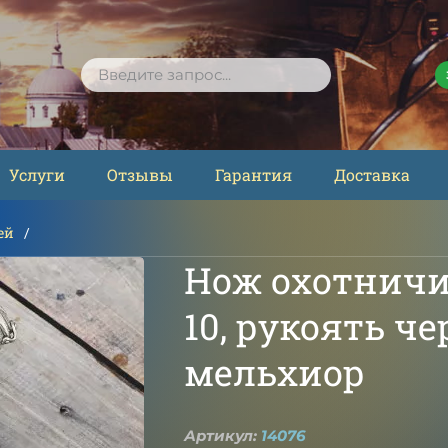
ПОИСК
Услуги
Отзывы
Гарантия
Доставка
ей
Нож охотничий
10, рукоять ч
мельхиор
Артикул:
14076