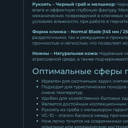
Рукоять – Черный граб и мельхиор:
Черны
27 396
₽
влаге и эффектную глубокую фактуру. Ме
механических повреждений в ключевых зо
условиях влажности, при работе в перчат
Форма клинка – Normal Blade (145 мм / 25 
разделочными, так и режущими и прокал
прочностью и лёгкостью, что позволяет ис
Ножны – Натуральная кожа:
Надёжные но
агрессивной среде, а также подчеркивают
Оптимальные сферы 
Идеален для охотничьих задач: снятие
Подходит для туристических походов 
смене температур.
Удобен для хозяйственно-бытовых зад
Является достойным коллекционным э
Рукоять из граба с мельхиором гаран
VG-10 – эталон баланса между прочно
Нож легко точится на современных си
алмазные или керамические инструме