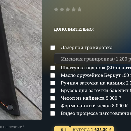
ДОПОЛНИТЕЛЬНО:
Лазерная гравировка
Шкатулка под нож (3D-печат
Масло оружейное Беркут 150
Ручная заточка на камнях
2
Брусок для заточки бакелит
Чехол из кайдекса
5 000
₽
Формованный чехол
8 000
₽
Видео процесса изготовлен
к на лезвии/
1 638,30
- 15 %
ВЫГОДА
₽