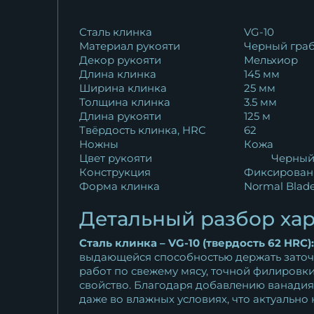
Нож Боец КН-01 рукоять
Сталь клинка
VG-10
Материал рукояти
Черный гра
черный граб...
Декор рукояти
Мельхиор
30 388
₽
Длина клинка
145 мм
Ширина клинка
25 мм
Нож Боец булат карельская
Толщина клинка
3.5 мм
береза...
Длина рукояти
125 м
18 788
₽
Твёрдость клинка, HRC
62
Ножны
Кожа
Цвет рукояти
Черны
Нож Охотничий Боец дамас
Конструкция
Фиксирован
чёрный граб...
Форма клинка
Normal Blad
11 375
₽
Детальный разбор хар
Нож охотничий Боец дамаск
Сталь клинка – VG-10 (твердость 62 HRC):
черный граб...
выдающейся способностью держать заточк
11 375
₽
работ по свежему мясу, точной филировки
свойство. Благодаря добавлению ванадия
Нож Боец M390 мельхиор
даже во влажных условиях, что актуально 
черный граб