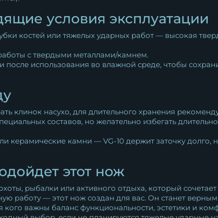
дящие условия эксплуатации
убки костей или тяжелых ударных работ — высокая тверд
 работы с твердыми металлами/камнем.
и после использования во влажной среде, чтобы сохран
ду
ть клинок насухо, для длительного хранения рекоменду
 специальных составов, но желательно избегать длитель
ли керамические камни — VG-10 держит заточку долго, 
подойдет этот нож
хоты, рыбалки или активного отдыха, который сочетает 
ю работу — этот нож создан для вас. Он станет верным 
 кого важны баланс функциональности, эстетики и комф
ходный выбор, если не планируются тяжелые ударные на