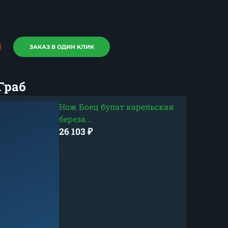
ЗАКАЗ В ОДИН КЛИК
Граб
Нож Боец булат карельская
береза...
26 103
₽