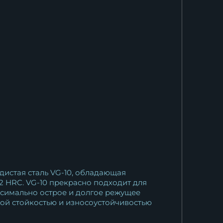
Нож "Боец"...
21 655
₽
Нож Боец ХВ-5 черный граб...
12 036
₽
Нож Боец булат мельхиор
черный граб...
20 881
₽
Нож Боец дамаск торцевой
истая сталь VG-10, обладающая
резная...
 HRC. VG-10 прекрасно подходит для
37 961
₽
аксимально острое и долгое режущее
ной стойкостью и износоустойчивостью