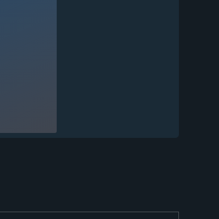
Нож Боец дамаск торцевой
черный граб...
74 982
₽
Нож Боец Sandvik рукоять
черный граб...
14 310
₽