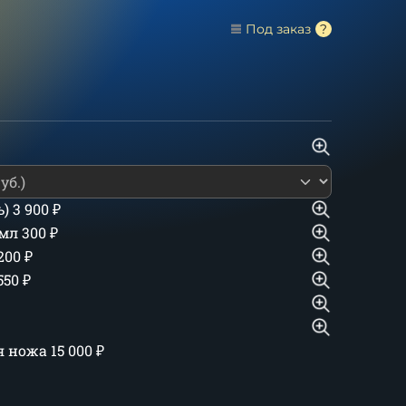
Под заказ
ь)
3 900
₽
 мл
300
₽
 200
₽
550
₽
ия ножа
15 000
₽