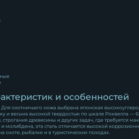
Нож "Боец"...
б
21 655
₽
Нож Боец дамаск торцевой
черный граб...
28 868
₽
й
к
Нож Боец Elmax мельхиор
ные
черный граб
e
22 091
₽
актеристик и особенностей
Нож Боец дамаск торцевой
Для охотничьего ножа выбрана японская высокоуглерод
черный граб
у и весьма высокой твердостью по шкале Роквелла — 62
22 705
₽
, строгания древесины и других задач, где требуется м
 и молибдена, эта сталь отличается высокой коррозион
на охоте, рыбалке и в туристических походах.