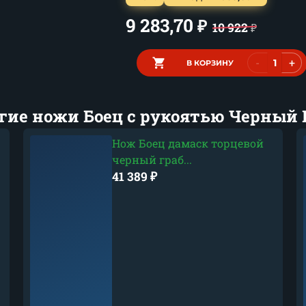
9 283,70
₽
10 922
₽
-
+
В КОРЗИНУ
гие ножи Боец с рукоятью Черный 
Нож Боец дамаск торцевой
черный граб...
41 389
₽