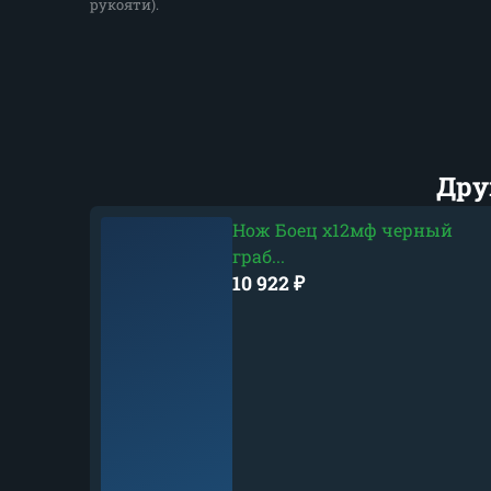
рукояти).
Дру
Нож Боец х12мф черный
граб...
10 922
₽