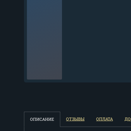
Нож Боец дамаск торцевой
черный граб...
35 100
₽
Нож Боец дамаск
ОТЗЫВЫ
ОПЛАТА
ДО
ОПИСАНИЕ
нержавеющий черный...
32 607
₽