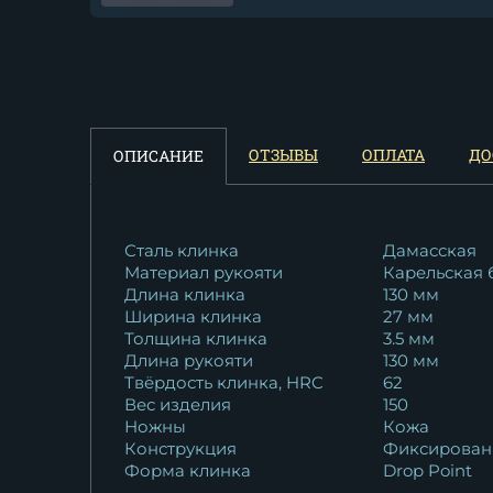
Нож Путник сталь кованая
Х12МФ -...
10 922
₽
ОТЗЫВЫ
ОПЛАТА
ДО
ОПИСАНИЕ
Сталь клинка
Дамасская
Материал рукояти
Карельская 
Длина клинка
130 мм
Ширина клинка
27 мм
Толщина клинка
3.5 мм
Длина рукояти
130 мм
Твёрдость клинка, HRC
62
Вес изделия
150
Ножны
Кожа
Конструкция
Фиксирован
Форма клинка
Drop Point