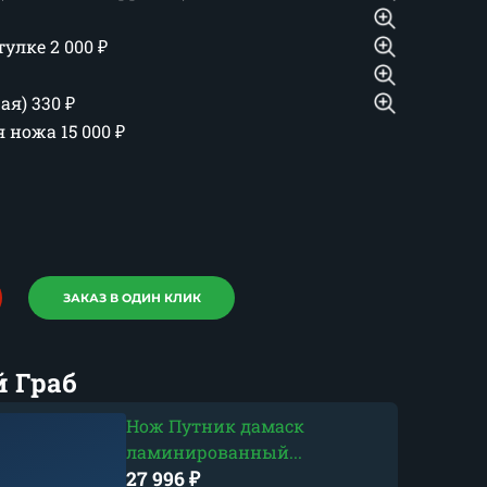
тулке
2 000
₽
шая)
330
₽
ия ножа
15 000
₽
ЗАКАЗ В ОДИН КЛИК
 Граб
Нож Путник дамаск
ламинированный...
27 996
₽