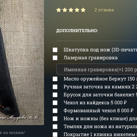
2 отзыва
ДОПОЛНИТЕЛЬНО:
Шкатулка под нож (3D-печат
Лазерная гравировка
Масло оружейное Беркут 150
Ручная заточка на камнях
2
Брусок для заточки бакелит
Чехол из кайдекса
5 000
₽
Формованный чехол
8 000
₽
Нож и ножны (без клише) д
Темляк для ножа из натура
к на лезвии/
Покрытие 1 клинка никелем 