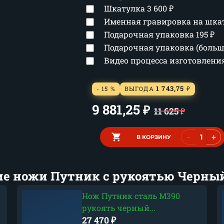
Шкатулка
3 600
₽
Именная гравировка на шка
Подарочная упаковка
195
₽
Подарочная упаковка (боль
Видео процесса изготовлен
1 743,75
- 15 %
ВЫГОДА
₽
9 881,25
₽
11 625
₽
-
+
В КОРЗИНУ
ие ножи Путник с рукоятью Черный
Нож Путник сталь M390
рукоять черный...
27 470
₽