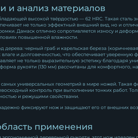
и и анализ материалов
бладающей высокой твёрдостью — 62 HRC. Такая сталь з
печивает не только эффектный внешний вид, но и отлич
ромки. Дамаск отлично сопротивляется износу и деформ
словиях повышенной влажности.
од дерева: черный граб и карельская береза (коричневая
 влаге и долговечностью, что обеспечивает уверенную 
авляет не только выразительную эстетику благодаря ун
форма рукояти (130 мм) рассчитаны для комфортного, н
з самых универсальных геометрий в мире ножей. Такая 
осходный контроль при выполнении тонких работ. Толщ
ностью и режущими свойствами.
надежно фиксируют нож и защищают его от внешних воз
область применения
 эргономичной деревянной рукояти, этот нож идеален д