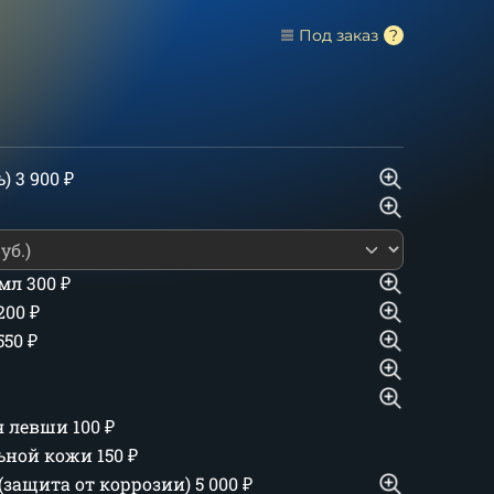
Под заказ
ь)
3 900
₽
 мл
300
₽
 200
₽
550
₽
ля левши
100
₽
льной кожи
150
₽
(защита от коррозии)
5 000
₽