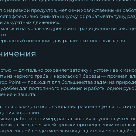
я с нарезкой продуктов, мелкими хозяйственными работ
яет эффективно снимать шкурку, обрабатывать тушу, ра
ри аккуратных движениях.
масск и натуральная древесина традиционно высоко це
ты.
ерсальный помощник для различных полевых задач.
ничения
стью — длительно сохраняет заточку и устойчива к износ
ь из черного граба и карельской березы — прочная, вл
op Point — подходит для большинства задач на природе 
удобен для постоянного ношения и работы одной рукой
ение и защита.
а: после каждого использования рекомендуется протира
щения коррозии.
ящих работ (например, раскалывания крупных сучьев или
озможна скола режущей кромки при нецелевом использ
 агрессивной среде (морская вода, длительное воздейст