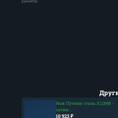
рукояти).
Друг
Нож Путник сталь Х12МФ -
сатин...
10 922
₽