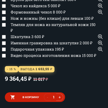
Чехол из кайдекса
5 000
₽
Формованный чехол
8 000
₽
Нож и ножны (без клише) для левши
100
₽
Темляк для ножа из натуральной кожи
150
₽
Шкатулка
3 600
₽
Именная гравировка на шкатулке
2 000
₽
Подарочная упаковка
195
₽
Видео процесса изготовления ножа
15 000
₽
1 652,55
- 15 %
ВЫГОДА
₽
9 364,45
₽
11 017
₽
-
+
В КОРЗИНУ