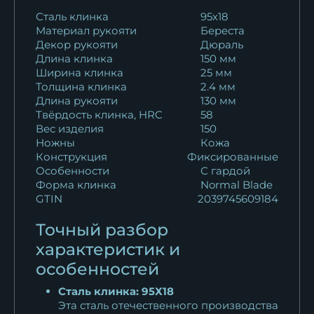
Нож Рыбак 2 сталь сталь
Сталь клинка
95х18
Материал рукояти
Береста
кованая х12мф...
Декор рукояти
Дюраль
13 551
₽
Длина клинка
150 мм
Ширина клинка
25 мм
Нож Рыбак 2 сталь кованая
Толщина клинка
2.4 мм
х12мф...
Длина рукояти
130 мм
13 551
₽
Твёрдость клинка, HRC
58
Вес изделия
150
Ножны
Кожа
Нож Рыбак 2 дамаск береста
Конструкция
Фиксированные
11 625
₽
Особенности
С гардой
Форма клинка
Normal Blade
Нож Рыбак 2 ELMAX береста
GTIN
2039745609184
21 718
₽
Точный разбор
Нож Рыбак 2 х12мф береста с
характеристик и
крючком
особенностей
10 922
₽
Сталь клинка: 95Х18
Эта сталь отечественного производства
Нож Рыбак 2 ХВ-5 береста с