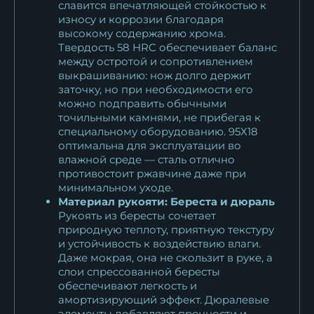
славится впечатляющей стойкостью к
крючком
износу и коррозии благодаря
10 821
₽
высокому содержанию хрома.
Твердость 58 HRC обеспечивает баланс
между остротой и сопротивлением
Нож Рыбак 2 95Х18 береста
выкрашиванию: нож долго держит
(надпись)
заточку, но при необходимости его
10 016
₽
можно подправить обычными
точильными камнями, не прибегая к
Нож Рыбак 2 D2 береста
специальному оборудованию. 95Х18
13 200
₽
оптимальна для эксплуатации во
влажной среде — сталь отлично
противостоит ржавчине даже при
Нож Рыбак 2 ХВ-5 береста
минимальном уходе.
11 954
₽
Материал рукояти: Береста и дюраль
Рукоять из бересты сочетает
природную теплоту, приятную текстуру
и устойчивость к воздействию влаги.
Даже мокрая, она не скользит в руке, а
слои спрессованной бересты
обеспечивают легкость и
амортизирующий эффект. Дюралевые
элементы добавляют прочности и