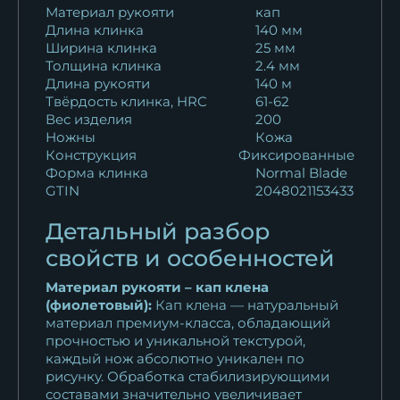
Материал рукояти
кап
Длина клинка
140 мм
Ширина клинка
25 мм
Толщина клинка
2.4 мм
Длина рукояти
140 м
Твёрдость клинка, HRC
61-62
Вес изделия
200
Ножны
Кожа
Конструкция
Фиксированные
Форма клинка
Normal Blade
GTIN
2048021153433
Детальный разбор
свойств и особенностей
Материал рукояти – кап клена
(фиолетовый):
Кап клена — натуральный
материал премиум-класса, обладающий
прочностью и уникальной текстурой,
каждый нож абсолютно уникален по
рисунку. Обработка стабилизирующими
составами значительно увеличивает