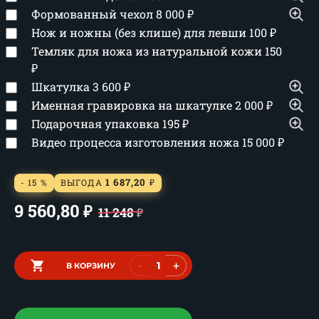
Формованный чехол
8 000
₽
Нож и ножны (без клише) для левши
100
₽
Темляк для ножа из натуральной кожи
150
₽
Шкатулка
3 600
₽
Именная гравировка на шкатулке
2 000
₽
Подарочная упаковка
195
₽
Видео процесса изготовления ножа
15 000
₽
1 687,20
- 15 %
ВЫГОДА
₽
9 560,80
₽
11 248
₽
-
+
В КОРЗИНУ