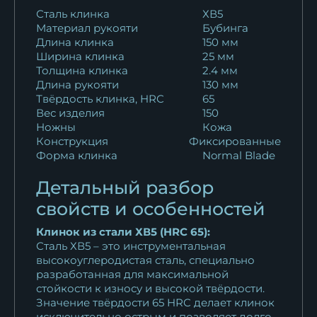
21 718
₽
Сталь клинка
ХВ5
Материал рукояти
Бубинга
Длина клинка
150 мм
Нож Рыбак 2 ELMAX
Ширина клинка
25 мм
мельхиор наборная...
Толщина клинка
2.4 мм
21 718
₽
Длина рукояти
130 мм
Твёрдость клинка, HRC
65
Вес изделия
150
Ножны
Кожа
Конструкция
Фиксированные
Форма клинка
Normal Blade
Детальный разбор
свойств и особенностей
Клинок из стали ХВ5 (HRC 65):
Сталь ХВ5 – это инструментальная
высокоуглеродистая сталь, специально
разработанная для максимальной
стойкости к износу и высокой твёрдости.
Значение твёрдости 65 HRC делает клинок
исключительно острым и позволяет долго