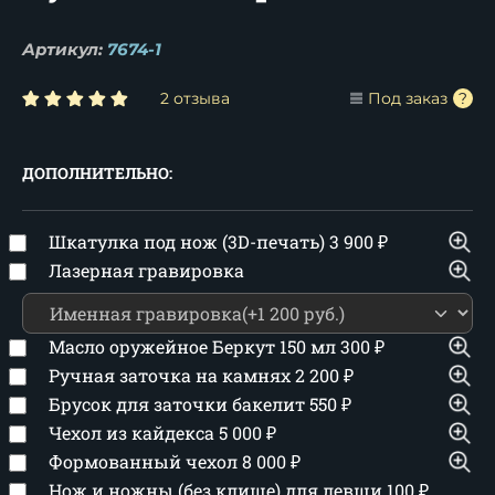
Артикул:
7674-1
2 отзыва
Под заказ
ДОПОЛНИТЕЛЬНО:
Шкатулка под нож (3D-печать)
3 900
₽
Лазерная гравировка
Масло оружейное Беркут 150 мл
300
₽
Ручная заточка на камнях
2 200
₽
Брусок для заточки бакелит
550
₽
Чехол из кайдекса
5 000
₽
Формованный чехол
8 000
₽
Нож и ножны (без клише) для левши
100
₽