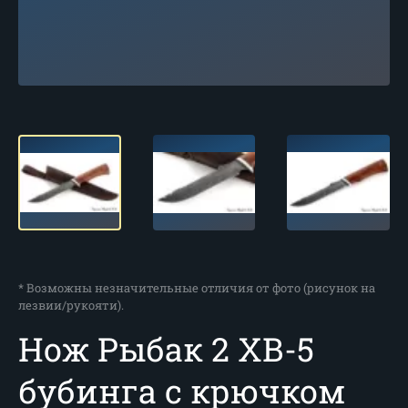
* Возможны незначительные отличия от фото (рисунок на
лезвии/рукояти).
Нож Рыбак 2 ХВ-5
бубинга с крючком