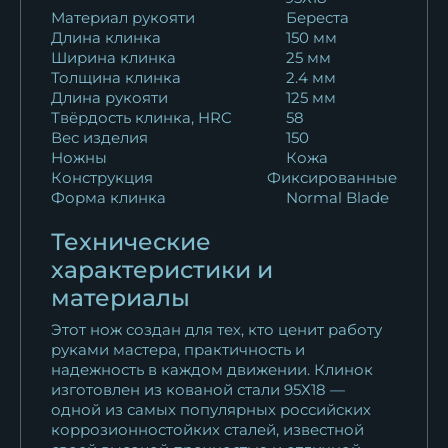
Материал рукояти
Береста
13 200
₽
Длина клинка
150 мм
Ширина клинка
25 мм
Нож Рыбак Х12МФ береста с
Толщина клинка
2.4 мм
крючком
Длина рукояти
125 мм
10 922
₽
Твёрдость клинка, HRC
58
Вес изделия
150
Ножны
Кожа
Нож Рыбак дамаск береста с
Конструкция
Фиксированные
крючком
Форма клинка
Normal Blade
11 625
₽
Технические
Нож Рыбак сталь кованая
характеристики и
х12мф береста
материалы
13 551
₽
Этот нож создан для тех, кто ценит работу
Нож Рыбак сталь N690
руками мастера, практичность и
надежность в каждом движении. Клинок
береста
изготовлен из кованой стали 95Х18 —
15 950
₽
одной из самых популярных российских
коррозионностойких сталей, известной