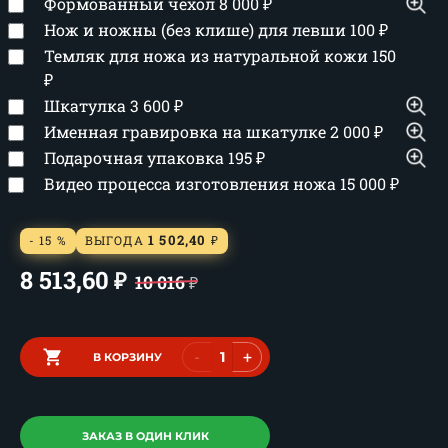
Формованный чехол
8 000
₽
Нож и ножны (без клише) для левши
100
₽
Темляк для ножа из натуральной кожи
150
₽
Шкатулка
3 600
₽
Именная гравировка на шкатулке
2 000
₽
Подарочная упаковка
195
₽
Видео процесса изготовления ножа
15 000
₽
1 502,40
- 15 %
ВЫГОДА
₽
8 513,60
₽
10 016
₽
-
+
В КОРЗИНУ
ЗАКАЗ В ОДИН КЛИК