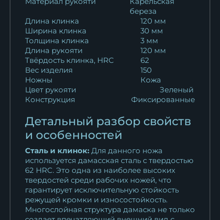
Материал рукояти
Карельская
береза
Длина клинка
120 мм
Ширина клинка
30 мм
Толщина клинка
3 мм
Длина рукояти
120 мм
Твёрдость клинка, HRC
62
Вес изделия
150
Ножны
Кожа
Цвет рукояти
Зеленый
Конструкция
Фиксированные
Детальный разбор свойств
и особенностей
Сталь и клинок:
Для данного ножа
используется дамасская сталь с твердостью
62 HRC. Это одна из наиболее высоких
твердостей среди рабочих ножей, что
гарантирует исключительную стойкость
режущей кромки и износостойкость.
Многослойная структура дамаска не только
создает впечатляющий внешний вид с