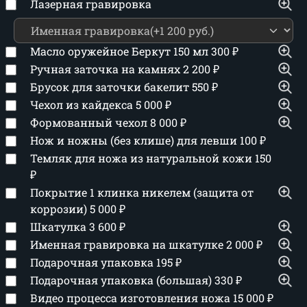
Лазерная гравировка
Масло оружейное Беркут 150 мл
300
₽
Ручная заточка на камнях
2 200
₽
Брусок для заточки бакелит
550
₽
Чехол из кайдекса
5 000
₽
Формованный чехол
8 000
₽
Нож и ножны (без клише) для левши
100
₽
Темляк для ножа из натуральной кожи
150
₽
Покрытие 1 клинка никелем (защита от
коррозии)
5 000
₽
Шкатулка
3 600
₽
Именная гравировка на шкатулке
2 000
₽
Подарочная упаковка
195
₽
Подарочная упаковка (большая)
330
₽
Видео процесса изготовления ножа
15 000
₽