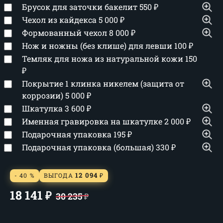
Брусок для заточки бакелит
550
₽
Чехол из кайдекса
5 000
₽
Формованный чехол
8 000
₽
Нож и ножны (без клише) для левши
100
₽
Темляк для ножа из натуральной кожи
150
₽
Покрытие 1 клинка никелем (защита от
коррозии)
5 000
₽
Шкатулка
3 600
₽
Именная гравировка на шкатулке
2 000
₽
Подарочная упаковка
195
₽
Подарочная упаковка (большая)
330
₽
12 094
- 40 %
ВЫГОДА
₽
18 141
₽
30 235
₽