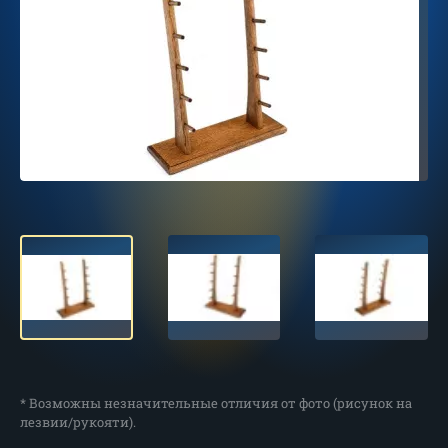
* Возможны незначительные отличия от фото (рисунок на
лезвии/рукояти).