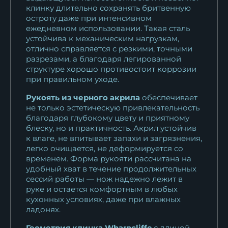
13 123
₽
клинку длительно сохранять бритвенную
остроту даже при интенсивном
Кухонный нож Шеф № 15
ежедневном использовании. Такая сталь
устойчива к механическим нагрузкам,
сталь Х12МФ...
отлично справляется с резкими, точными
13 123
₽
разрезами, а благодаря легированной
структуре хорошо противостоит коррозии
Кухонный нож Шеф № 15
при правильном уходе.
сталь 95Х18...
Рукоять из черного акрила
обеспечивает
11 253
₽
не только эстетическую привлекательность
благодаря глубокому цвету и приятному
Кухонный нож Шеф № 15
блеску, но и практичность. Акрил устойчив
сталь 95Х18...
к влаге, не впитывает запахи и загрязнения,
11 253
₽
легко очищается, не деформируется со
временем. Форма рукояти рассчитана на
удобный хват в течение продолжительных
Кухонный нож Шеф № 15
сессий работы — нож надежно лежит в
сталь 95Х18...
руке и остается комфортным в любых
11 253
₽
кухонных условиях, даже при влажных
ладонях.
Кухонный нож Шеф № 15
Геометрия клинка Wharncliffe
с длиной