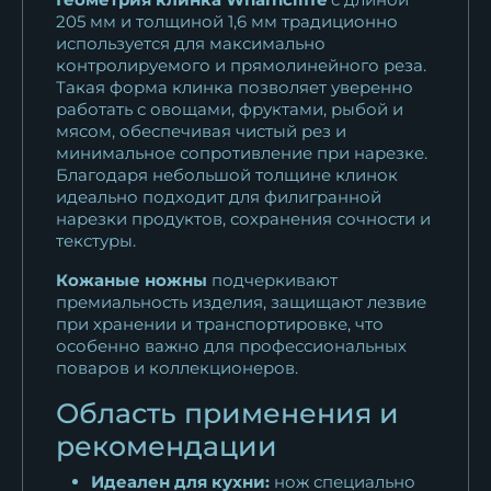
сталь 95Х18...
205 мм и толщиной 1,6 мм традиционно
11 253
₽
используется для максимально
контролируемого и прямолинейного реза.
Кухонный нож Шеф № 15
Такая форма клинка позволяет уверенно
работать с овощами, фруктами, рыбой и
сталь К340...
мясом, обеспечивая чистый рез и
18 073
₽
минимальное сопротивление при нарезке.
Благодаря небольшой толщине клинок
идеально подходит для филигранной
нарезки продуктов, сохранения сочности и
текстуры.
Кожаные ножны
подчеркивают
премиальность изделия, защищают лезвие
при хранении и транспортировке, что
особенно важно для профессиональных
поваров и коллекционеров.
Область применения и
рекомендации
Идеален для кухни:
нож специально