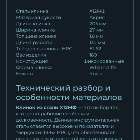
Нож Шеф № 15 сталь 95Х18
Сталь клинка
Х12МФ
Материал рукояти
Акрил
рукоять...
Длина клинка
205 мм
11 253
₽
Ширина клинка
27 мм
Толщина клинка
1.6 мм
Кухонный нож Шеф № 15
Длина рукояти
130 мм
сталь Х12МФ...
Твёрдость клинка, HRC
61-62
13 123
₽
Вес изделия
160
Конструкция
Фиксированные
Форма клинка
Wharncliffe
Кухонный нож Шеф № 15
Ножны
Кожа
сталь Х12МФ...
13 123
₽
Технический разбор и
особенности материалов
Кухонный нож Шеф № 15
сталь Х12МФ...
Клинок из стали Х12МФ
— это выбор тех,
13 123
₽
кто ценит рабочие свойства и
долговечность. Данная инструментальная
сталь славится высокими показателями
Кухонный нож Шеф № 15
твёрдости (61-62 HRC), что обеспечивает
сталь Х12МФ...
выдающуюся износостойкость и позволяет