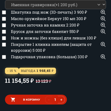
Шкатулка под нож (3D-печать)
3 900
₽
Масло оружейное Беркут 150 мл
300
₽
Ручная заточка на камнях
2 200
₽
Брусок для заточки бакелит
550
₽
Нож и ножны (без клише) для левши
100
₽
Покрытие 1 клинка никелем (защита от
коррозии)
5 000
₽
Подарочная упаковка (большая)
330
₽
1 968,45
- 15 %
ВЫГОДА
₽
11 154,55
₽
13 123
₽
-
+
В КОРЗИНУ