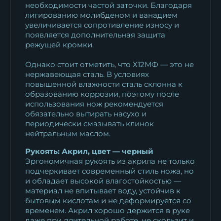
необходимости частой заточки. Благодаря
10 527
₽
лигированию молибденом и ванадием
увеличивается сопротивление износу и
Кухонный нож Шеф № 2
появляется дополнительная защита
режущей кромки.
сталь 95Х18...
10 527
₽
Однако стоит отметить, что Х12МФ — это не
нержавеющая сталь. В условиях
Кухонный нож Шеф № 2
повышенной влажности сталь склонна к
сталь Х12МФ...
образованию коррозии, поэтому после
12 397
₽
использования нож рекомендуется
обязательно вытирать насухо и
периодически смазывать клинок
нейтральным маслом.
Рукоять: Акрил, цвет — черный
Эргономичная рукоять из акрила не только
подчеркивает современный стиль ножа, но
и обладает высокой влагостойкостью —
материал не впитывает воду, устойчив к
бытовым кислотам и не деформируется со
временем. Акрил хорошо держится в руке
даже при длительной работе, не скользит и