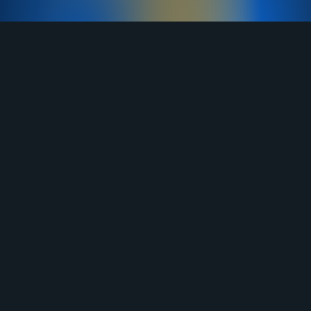
TELEGRAM
YOUTUBE
RUTUBE
ВКОНТАКТЕ
ЯНДЕКС ДЗЕН
ОДНОКЛАССНИКИ
MAX
О нас
Договор-оферта
Услуги
Правила продажи
Отзывы
Бланк возврата