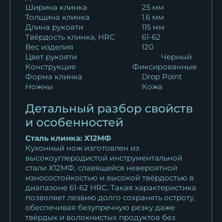
12 397
₽
Ширина клинка
25 мм
Толщина клинка
1.6 мм
Кухонный нож Шеф № 2
Длина рукояти
115 мм
сталь Х12МФ...
Твёрдость клинка, HRC
61-62
12 397
₽
Вес изделия
120
Цвет рукояти
Черный
Конструкция
Фиксированные
Кухонный нож Шеф № 2
Форма клинка
Drop Point
сталь 95Х18...
Ножны
Кожа
10 527
₽
Детальный разбор свойств
Кухонный нож Шеф № 2
и особенностей
сталь 95Х18...
Сталь клинка: Х12МФ
10 527
₽
Кухонный нож изготовлен из
высокоуглеродистой инструментальной
Кухонный нож Шеф № 2
стали Х12МФ, славящейся невероятной
сталь 95Х18...
износостойкостью и высокой твёрдостью в
10 527
₽
диапазоне 61-62 HRC. Такая характеристика
позволяет лезвию долго сохранять остроту,
обеспечивая безупречную резку даже
Кухонный нож Шеф № 2
твёрдых и волокнистых продуктов без
сталь 95Х18...