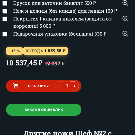
Брусок для заточки бакелит
550
₽
Нож и ножны (без клише) для левши
100
₽
Покрытие 1 клинка никелем (защита от
коррозии)
5 000
₽
Подарочная упаковка (большая)
330
₽
1 859,55
- 15 %
ВЫГОДА
₽
10 537,45
₽
12 397
₽
-
+
В КОРЗИНУ
ЗАКАЗ В ОДИН КЛИК
Другие ножи Шеф №2 с