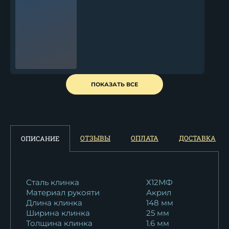
Кухонный нож Шеф № 4
ПОКАЗАТЬ ВСЕ
сталь Х12МФ...
13 002
₽
Кухонный нож Шеф № 4
ОТЗЫВЫ
ОПЛАТА
ДОСТАВКА
ОПИСАНИЕ
сталь Х12МФ...
12 958
₽
Кухонный нож Шеф № 4
Сталь клинка
Х12МФ
Материал рукояти
Акрил
сталь Х12МФ...
Длина клинка
148 мм
13 002
₽
Ширина клинка
25 мм
Толщина клинка
1.6 мм