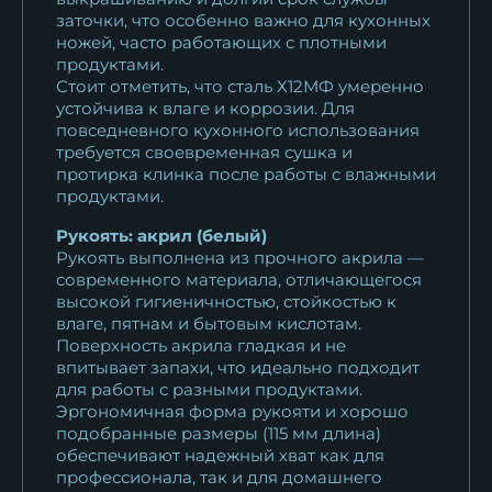
заточки, что особенно важно для кухонных
Кухонный нож Шеф № 4
ножей, часто работающих с плотными
сталь 95Х18...
продуктами.
11 132
₽
Стоит отметить, что сталь Х12МФ умеренно
устойчива к влаге и коррозии. Для
Кухонный нож Шеф № 4
повседневного кухонного использования
требуется своевременная сушка и
сталь 95Х18...
протирка клинка после работы с влажными
11 132
₽
продуктами.
Кухонный нож Шеф № 4
Рукоять: акрил (белый)
сталь К340...
Рукоять выполнена из прочного акрила —
современного материала, отличающегося
14 443
₽
высокой гигиеничностью, стойкостью к
влаге, пятнам и бытовым кислотам.
Поверхность акрила гладкая и не
впитывает запахи, что идеально подходит
для работы с разными продуктами.
Эргономичная форма рукояти и хорошо
подобранные размеры (115 мм длина)
обеспечивают надежный хват как для
профессионала, так и для домашнего