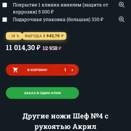
Покрытие 1 клинка никелем (защита от
коррозии)
5 000
₽
Подарочная упаковка (большая)
330
₽
1 943,70
- 15 %
ВЫГОДА
₽
11 014,30
₽
12 958
₽
-
+
В КОРЗИНУ
ЗАКАЗ В ОДИН КЛИК
Другие ножи Шеф №4 с
рукоятью Акрил