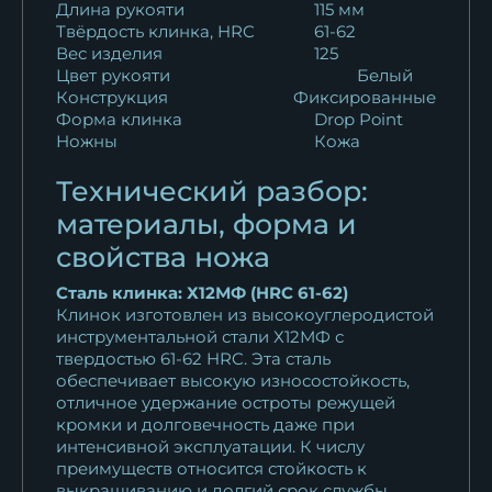
Кухонный нож Шеф № 4
Длина рукояти
115 мм
сталь Х12МФ...
Твёрдость клинка, HRC
61-62
13 002
₽
Вес изделия
125
Цвет рукояти
Белый
Конструкция
Фиксированные
Кухонный нож Шеф № 4
Форма клинка
Drop Point
сталь Х12МФ...
Ножны
Кожа
13 002
₽
Технический разбор:
Нож Шеф № 4 сталь 95Х18
материалы, форма и
рукоять акрил...
свойства ножа
11 132
₽
Сталь клинка: Х12МФ (HRC 61-62)
Нож Шеф № 4 сталь 95Х18
Клинок изготовлен из высокоуглеродистой
рукоять акрил...
инструментальной стали Х12МФ с
твердостью 61-62 HRC. Эта сталь
11 132
₽
обеспечивает высокую износостойкость,
отличное удержание остроты режущей
Кухонный нож Шеф № 4
кромки и долговечность даже при
сталь 95Х18...
интенсивной эксплуатации. К числу
11 132
₽
преимуществ относится стойкость к
выкрашиванию и долгий срок службы