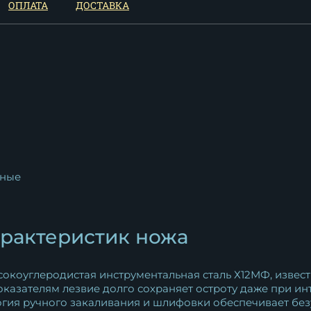
ОПЛАТА
ДОСТАВКА
рукоять акрил...
10 769
₽
Нож Шеф № 5 сталь 95Х18
рукоять акрил...
10 769
₽
ные
арактеристик ножа
сокоуглеродистая инструментальная сталь Х12МФ, извес
показателям лезвие долго сохраняет остроту даже при 
логия ручного закаливания и шлифовки обеспечивает бе