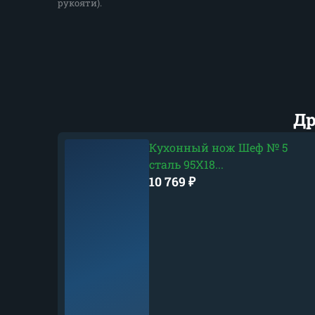
рукояти).
Др
Кухонный нож Шеф № 5
сталь 95Х18...
10 769
₽