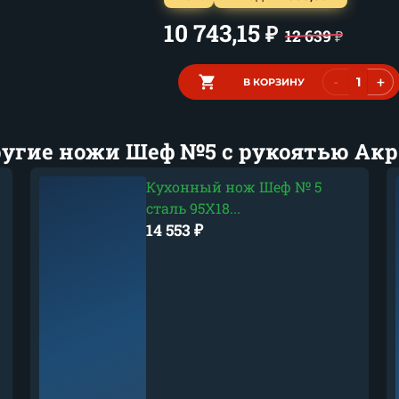
10 743,15
₽
12 639
₽
-
+
В КОРЗИНУ
угие ножи Шеф №5 с рукоятью Ак
Кухонный нож Шеф № 5
сталь 95Х18...
14 553
₽