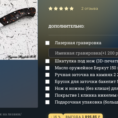
2 отзыва
ДОПОЛНИТЕЛЬНО:
Лазерная гравировка
Шкатулка под нож (3D-печат
Масло оружейное Беркут 150
Ручная заточка на камнях
2
Брусок для заточки бакелит
Нож и ножны (без клише) д
Покрытие 1 клинка никелем 
Подарочная упаковка (боль
к на лезвии/
1 895,85
- 15 %
ВЫГОДА
₽