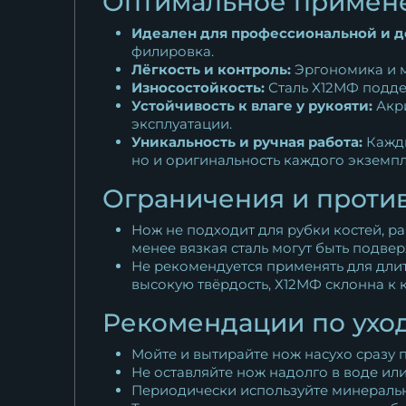
Оптимальное примен
Идеален для профессиональной и д
филировка.
Лёгкость и контроль:
Эргономика и м
Износостойкость:
Сталь Х12МФ поддер
Устойчивость к влаге у рукояти:
Акри
эксплуатации.
Уникальность и ручная работа:
Кажды
но и оригинальность каждого экземпл
Ограничения и проти
Нож не подходит для рубки костей, р
менее вязкая сталь могут быть подв
Не рекомендуется применять для дли
высокую твёрдость, Х12МФ склонна к 
Рекомендации по ухо
Мойте и вытирайте нож насухо сразу 
Не оставляйте нож надолго в воде или
Периодически используйте минеральн