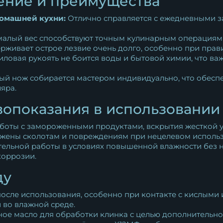
ение и преимущества
омашней кухни:
Отлично справляется с ежедневными з
алый вес способствуют точным кулинарным операциям 
живает острое лезвие очень долго, особенно при прав
ловая рукоять не боится воды и бытовой химии, что в
й нож собирается мастером индивидуально, что обеспеч
яра.
вопоказания в использовании
аботы с замороженными продуктами, вскрытия жесткой у
ержены сколотам и повреждениям при нецелевом исполь
тельной работы в условиях повышенной влажности без 
коррозии.
ду
после использования, особенно при контакте с кислыми
 во влажной среде.
ое масло для обработки клинка с целью дополнительно