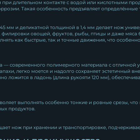
 при длительном контакте с водой или кислотными про
ррозии. Такая особенность предъявляет определённые т
145 мм и деликатной толщиной в 1,4 мм делает нож унив
 филировки овощей, фруктов, рыбы, птицы и даже мяса б
лнять как быстрые, так и точные движения, что особен
а — современного полимерного материала с отличной у
пахи, легко моется и надолго сохраняет эстетичный вн
но ложится в ладонь (длина рукояти 120 мм), обеспечи
зволяет выполнять особенно тонкие и ровные срезы, чт
ных продуктов.
ает нож при хранении и транспортировке, подчеркивает 