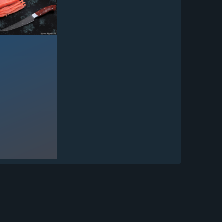
Нож Шеф № 5 сталь 95Х18
рукоять акрил...
10 769
₽
Кухонный нож Шеф № 5