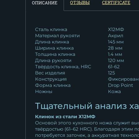
ОТЗЫВЫ
CERTIFICATE
ОПИСАНИЕ
рукоять акрил...
10 769
₽
Кухонный нож Шеф № 5
Сталь клинка
Х12МФ
Материал рукояти
Акрил
сталь Х12МФ...
Длина клинка
145 мм
12 639
₽
Ширина клинка
28 мм
Толщина клинка
1.4 мм
Кухонный нож Шеф № 5
Длина рукояти
120 мм
сталь К340...
Твёрдость клинка, HRC
61-62
13 959
₽
Вес изделия
125
Конструкция
Фиксирован
Форма клинка
Drop Point
Ножны
Кожа
Тщательный анализ х
Клинок из стали Х12МФ
Основой этого кухонного ножа служит вы
твёрдостью (61–62 HRC). Благодаря этим 
потребуется заточек, а аккуратная техно