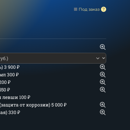
Под заказ
ь)
3 900
₽
 мл
300
₽
 200
₽
550
₽
ля левши
100
₽
(защита от коррозии)
5 000
₽
шая)
330
₽