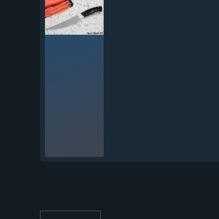
Кухонный нож Шеф № 5
сталь Х12МФ...
12 639
₽
Нож Шеф № 5 сталь 95Х18