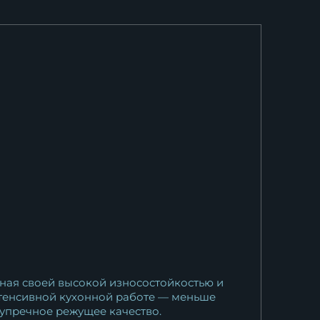
сталь Х12МФ...
12 639
₽
Нож Шеф № 5 сталь 95Х18
рукоять акрил...
10 769
₽
тная своей высокой износостойкостью и
интенсивной кухонной работе — меньше
зупречное режущее качество.