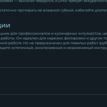
азивах — высокая твёрдость Х12МФ требует аккуратног
статочно протирать её влажной губкой, избегайте длите
ции
ик для профессионалов и кулинарных энтузиастов, цен
работы. Он идеален для нарезки, филировки и других т
й работе. Но не предназначен для тяжелых работ (рубка
 ищете эстетичный, эксклюзивный и незаменимый инстру