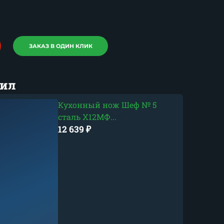
ЗАКАЗ В ОДИН КЛИК
рил
Кухонный нож Шеф № 5
сталь Х12МФ...
12 639
₽