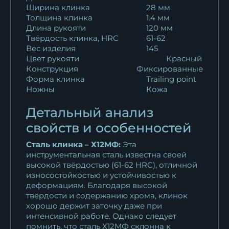
11 011
₽
Ширина клинка
28 мм
Толщина клинка
1.4 мм
Кухонный нож Шеф № 7
Длина рукояти
120 мм
сталь Х12МФ...
Твёрдость клинка, HRC
61-62
12 881
₽
Вес изделия
145
Цвет рукояти
Красный
Конструкция
Фиксированные
Кухонный нож Шеф № 7
Форма клинка
Trailing point
сталь Х12МФ...
Ножны
Кожа
12 881
₽
Детальный анализ
Нож Шеф № 7 сталь 95Х18
свойств и особенностей
рукоять акрил...
11 011
₽
Сталь клинка – Х12МФ:
Эта
инструментальная сталь известна своей
высокой твёрдостью (61-62 HRC), отличной
Нож Шеф № 7 сталь 95Х18
износостойкостью и устойчивостью к
рукоять акрил...
деформациям. Благодаря высокой
11 011
₽
твёрдости и содержанию хрома, клинок
хорошо держит заточку даже при
Кухонный нож Шеф № 7
интенсивной работе. Однако следует
помнить, что сталь Х12МФ склонна к
сталь 95Х18...