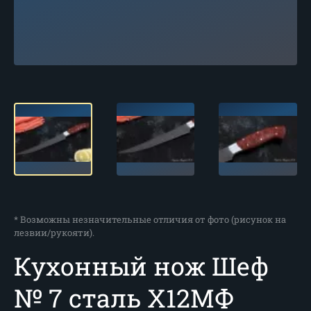
* Возможны незначительные отличия от фото (рисунок на
лезвии/рукояти).
Кухонный нож Шеф
№ 7 сталь Х12МФ