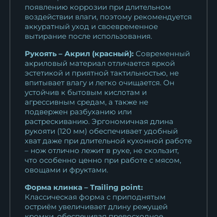
появлению коррозии при длительном
11 011
₽
воздействии влаги, поэтому рекомендуется
аккуратный уход и своевременное
Кухонный нож Шеф № 7
вытирание после использования.
сталь Х12МФ...
Рукоять – Акрил (красный):
Современный
12 881
₽
акриловый материал отличается яркой
эстетикой и приятной тактильностью, не
Кухонный нож Шеф № 7
впитывает влагу и легко очищается. Он
сталь Х12МФ...
устойчив к бытовым кислотам и
12 881
₽
агрессивным средам, а также не
подвержен разбуханию или
растрескиванию. Эргономичная длина
Кухонный нож Шеф № 7
рукояти (120 мм) обеспечивает удобный
сталь К340...
хват даже при длительной кухонной работе
14 201
₽
– нож отлично лежит в руке, не скользит,
что особенно ценно при работе с мясом,
овощами и фруктами.
Форма клинка – Trailing point:
Классическая форма с приподнятым
остриём увеличивает длину режущей
кромки, обеспечивая превосходное