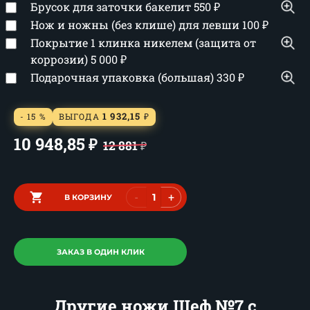
Брусок для заточки бакелит
550
₽
Нож и ножны (без клише) для левши
100
₽
Покрытие 1 клинка никелем (защита от
коррозии)
5 000
₽
Подарочная упаковка (большая)
330
₽
1 932,15
- 15 %
ВЫГОДА
₽
10 948,85
₽
12 881
₽
-
+
В КОРЗИНУ
ЗАКАЗ В ОДИН КЛИК
Другие ножи Шеф №7 с