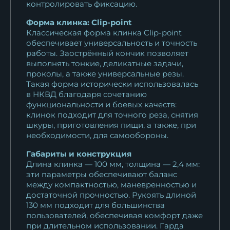
15 818
₽
контролировать фиксацию.
Форма клинка: Clip-point
Нож Финка НКВД складная
Классическая форма клинка Clip-point
сталь Elmax...
обеспечивает универсальность и точность
28 402
₽
работы. Заострённый кончик позволяет
выполнять тонкие, деликатные задачи,
Нож Финка НКВД складная
проколы, а также универсальные резы.
сталь 95Х18...
Такая форма исторически использовалась
в НКВД благодаря сочетанию
14 608
₽
функциональности и боевых качеств:
клинок подходит для точного реза, снятия
Нож Финка НКВД складная
шкуры, приготовления пищи, а также, при
сталь х12мф...
необходимости, для самообороны.
15 818
₽
Габариты и конструкция
Длина клинка — 100 мм, толщина — 2,4 мм:
Нож Финка НКВД складная
эти параметры обеспечивают баланс
сталь S390...
между компактностью, маневренностью и
38 808
₽
достаточной прочностью. Рукоять длиной
130 мм подходит для большинства
пользователей, обеспечивая комфорт даже
Нож Финка НКВД складная
при длительном использовании. Гарда
сталь х12мф...