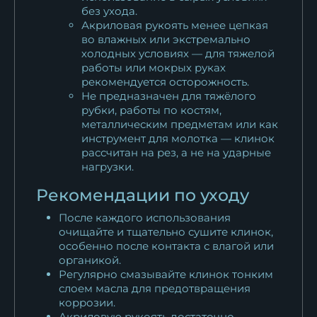
без ухода.
Нож Финка НКВД складная
Акриловая рукоять менее цепкая
сталь 95Х18...
во влажных или экстремально
14 608
₽
холодных условиях — для тяжелой
работы или мокрых руках
Нож Финка НКВД складная
рекомендуется осторожность.
сталь Elmax...
Не предназначен для тяжёлого
рубки, работы по костям,
28 402
₽
металлическим предметам или как
инструмент для молотка — клинок
Нож Финка НКВД складная
рассчитан на рез, а не на ударные
сталь булат...
нагрузки.
23 683
₽
Рекомендации по уходу
После каждого использования
очищайте и тщательно сушите клинок,
особенно после контакта с влагой или
органикой.
Регулярно смазывайте клинок тонким
слоем масла для предотвращения
коррозии.
Акриловую рукоять достаточно