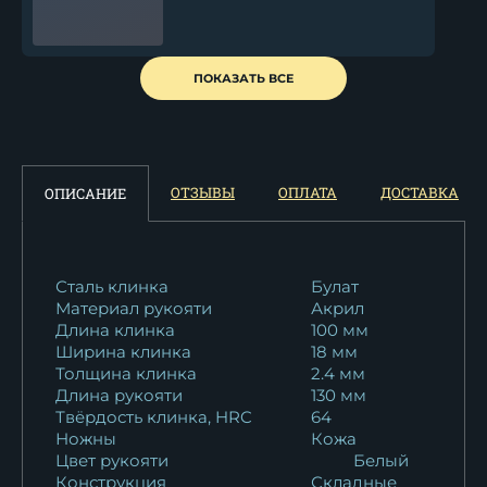
Нож Финка НКВД выкидная
ПОКАЗАТЬ ВСЕ
сталь S390...
45 000
₽
Нож Финка НКВД складная
ОТЗЫВЫ
ОПЛАТА
ДОСТАВКА
ОПИСАНИЕ
дамаск...
46 657
₽
Нож Финка НКВД складная
Сталь клинка
Булат
Материал рукояти
Акрил
дамаск...
Длина клинка
100 мм
46 657
₽
Ширина клинка
18 мм
Толщина клинка
2.4 мм
Нож Финка НКВД складная
Длина рукояти
130 мм
сталь RWL-34...
Твёрдость клинка, HRC
64
23 772
₽
Ножны
Кожа
Цвет рукояти
Белый
Конструкция
Складные