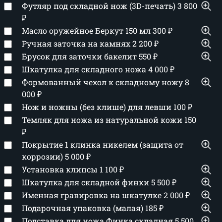
Футляр под складной нож (3D-печать)
3 800
₽
Масло оружейное Беркут 150 мл
300
₽
Ручная заточка на камнях
2 200
₽
Брусок для заточки бакелит
550
₽
Шкатулка для складного ножа
4 000
₽
Формованный чехол к складному ножу
8
000
₽
Нож и ножны (без клише) для левши
100
₽
Темляк для ножа из натуральной кожи
150
₽
Покрытие 1 клинка никелем (защита от
коррозии)
5 000
₽
Установка клипсы
1 100
₽
Шкатулка для складной финки
5 500
₽
Именная гравировка на шкатулке
2 000
₽
Подарочная упаковка (малая)
185
₽
Подставка для ножа Финка складная
5 500