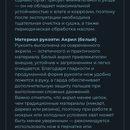
— он не обладает максимальной
Реплика Финка НКВД Elmax
устойчивостью к влаге и коррозии, поэтому
мельхиор...
после эксплуатации необходима
19 943
₽
тщательная очистка и сушка, а также
периодическая обработка маслом.
Нож Финка НКВД складная
Материал рукояти: Акрил (белый)
сталь х12мф...
Рукоять выполнена из современного
15 818
₽
акрила — эстетичного и практичного
материала. Белый акрил привлекателен
Нож Финка НКВД складная
внешне, устойчив к загрязнениям и легко
сталь Elmax...
очищается. Благодаря гладкости и
продуманной форме рукояти нож удобно
29 189
₽
ложится в руку, а гарда обеспечивает
дополнительную защиту пальцев при
Нож Финка НКВД складная,
выполнении сложных движений.
сталь S390,...
Важно отметить, что акрил менее цепок,
38 808
₽
чем традиционные материалы (микарт,
дерево или резина), поэтому при работе в
мокрых или холодных условиях хват может
Нож Финка НКВД складная
быть менее уверенным — рекомендуется
дамаск со...
использовать нож в перчатке или