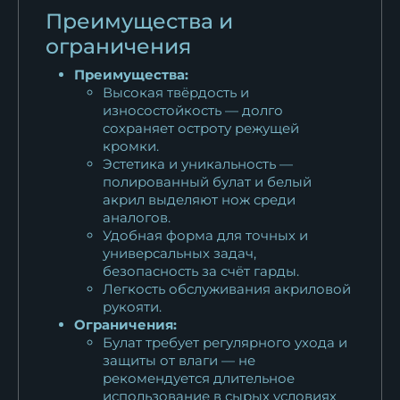
Преимущества и
сталь х12мф...
15 818
₽
ограничения
Преимущества:
Нож Финка НКВД складная
Высокая твёрдость и
сталь 95х18...
износостойкость — долго
13 398
₽
сохраняет остроту режущей
кромки.
Нож Финка НКВД складная
Эстетика и уникальность —
полированный булат и белый
сталь х12мф...
акрил выделяют нож среди
15 608
₽
аналогов.
Удобная форма для точных и
Нож Финка НКВД складная
универсальных задач,
сталь булат...
безопасность за счёт гарды.
Легкость обслуживания акриловой
23 683
₽
рукояти.
Ограничения:
Нож Финка НКВД складная
Булат требует регулярного ухода и
сталь булат...
защиты от влаги — не
23 078
₽
рекомендуется длительное
использование в сырых условиях