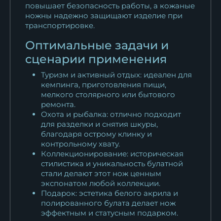
повышает безопасность работы, а кожаные
15 818
₽
ножны надежно защищают изделие при
транспортировке.
Нож Финка НКВД складная
Оптимальные задачи и
сталь 95Х18...
сценарии применения
14 608
₽
Туризм и активный отдых: идеален для
Нож Финка НКВД складная
кемпинга, приготовления пищи,
сталь S390...
мелкого столярного или бытового
38 808
₽
ремонта.
Охота и рыбалка: отлично подходит
для разделки и снятия шкуры,
Ножи (Набор) Финка НКВД
благодаря острому клинку и
складная +...
контрольному хвату.
109 230
₽
Коллекционирование: историческая
стилистика и уникальность булатной
Ножи (Набор) Финка НКВД
стали делают этот нож ценным
экспонатом любой коллекции.
складная +...
Подарок: эстетика белого акрила и
72 761
₽
полированного булата делает нож
эффектным и статусным подарком.
Нож Финка НКВД складная