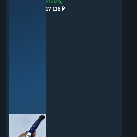
х12мф,...
17 116
₽