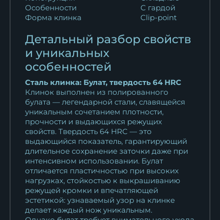
Реплика Финка НКВД малая
Особенности
С гардой
Elmax...
Форма клинка
Clip-point
19 943
₽
Детальный разбор свойств
Нож Финка нквд сталь S390,
и уникальных
рукоять...
особенностей
23 696
₽
Сталь клинка: Булат, твердость 64 HRC
Клинок выполнен из полированного
Реплика Финка НКВД сталь
булата — легендарной стали, славящейся
х12мф с...
уникальным сочетанием плотности,
18 286
₽
прочности и выдающихся режущих
свойств. Твердость 64 HRC — это
Реплика Финка НКВД сталь
выдающийся показатель, гарантирующий
х12мф...
длительное сохранение заточки даже при
интенсивном использовании. Булат
11 913
₽
отличается пластичностью при высоких
нагрузках, стойкостью к выкрашиванию
Нож Финка НКВД складная
режущей кромки и впечатляющей
сталь х12мф...
эстетикой: узнаваемый узор на клинке
15 818
₽
делает каждый нож уникальным.
Однако булат требует внимательного ухода