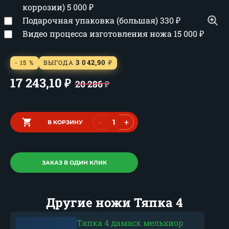
коррозии)
5 000
₽
Подарочная упаковка (большая)
330
₽
Видео процесса изготовления ножа
15 000
₽
3 042,90
- 15 %
ВЫГОДА
₽
17 243,10
₽
20 286
₽
-
+
В КОРЗИНУ
ЗАКАЗ В ОДИН КЛИК
Другие ножи Тяпка 4
Тяпка 4 дамаск мельхиор