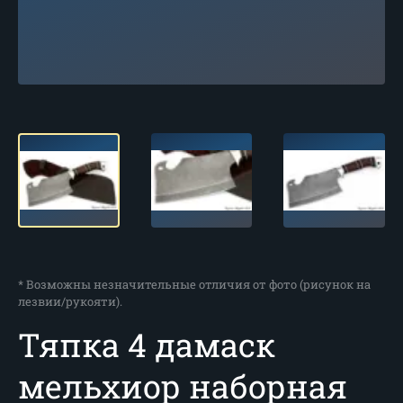
* Возможны незначительные отличия от фото (рисунок на
лезвии/рукояти).
Тяпка 4 дамаск
мельхиор наборная