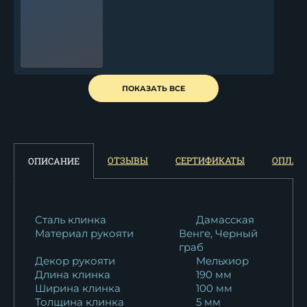
Тяпка 4 дамаск
ПОКАЗАТЬ ВСЕ
цельнометаллическая венге
21 522
₽
Тяпка 4 95Х18 береста
ОТЗЫВЫ
СЕРТИФИКАТЫ
ОПЛАТ
ОПИСАНИЕ
12 980
₽
Сталь клинка
Дамасская
Материал рукояти
Венге, Черный
граб
Декор рукояти
Мельхиор
Длина клинка
190 мм
Ширина клинка
100 мм
Толщина клинка
5 мм