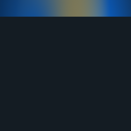
TELEGRAM
YOUTUBE
RUTUBE
ВКОНТАКТЕ
ЯНДЕКС ДЗЕН
ОДНОКЛАССНИКИ
MAX
О нас
Договор-оферта
Услуги
Правила продажи