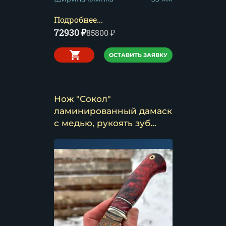
Подробнее...
72930
₽
85800
₽
ОСТАВИТЬ ЗАЯВКУ
Нож "Сокол"
ламинированный дамаск
с медью, рукоять зуб
мамонта и кап клена