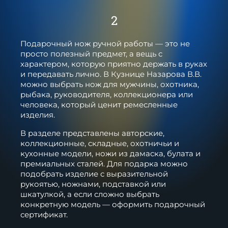
2
Подарочный нож ручной работы — это не
просто полезный предмет, а вещь с
характером, которую приятно держать в руках
и передавать лично. В Кузнице Назарова В.В.
можно выбрать нож для мужчины, охотника,
рыбака, руководителя, коллекционера или
человека, который ценит ремесленные
изделия.
В разделе представлены авторские,
коллекционные, складные, охотничьи и
кухонные модели, ножи из дамаска, булата и
премиальных сталей. Для подарка можно
подобрать изделие с выразительной
рукоятью, ножнами, подставкой или
шкатулкой, а если сложно выбрать
конкретную модель — оформить подарочный
сертификат.